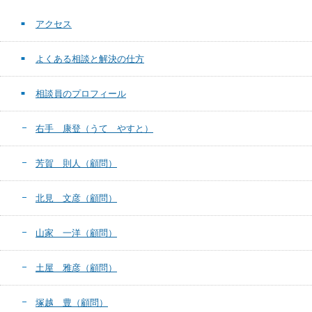
アクセス
よくある相談と解決の仕方
相談員のプロフィール
右手 康登（うて やすと）
芳賀 則人（顧問）
北見 文彦（顧問）
山家 一洋（顧問）
土屋 雅彦（顧問）
塚越 豊（顧問）