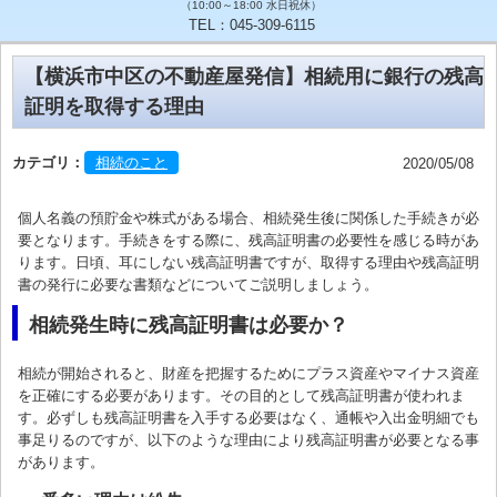
（10:00～18:00 水日祝休）
TEL：045-309-6115
【横浜市中区の不動産屋発信】相続用に銀行の残高
証明を取得する理由
カテゴリ：
相続のこと
2020/05/08
個人名義の預貯金や株式がある場合、相続発生後に関係した手続きが必
要となります。手続きをする際に、残高証明書の必要性を感じる時があ
ります。日頃、耳にしない残高証明書ですが、取得する理由や残高証明
書の発行に必要な書類などについてご説明しましょう。
相続発生時に残高証明書は必要か？
相続が開始されると、財産を把握するためにプラス資産やマイナス資産
を正確にする必要があります。その目的として残高証明書が使われま
す。必ずしも残高証明書を入手する必要はなく、通帳や入出金明細でも
事足りるのですが、以下のような理由により残高証明書が必要となる事
があります。