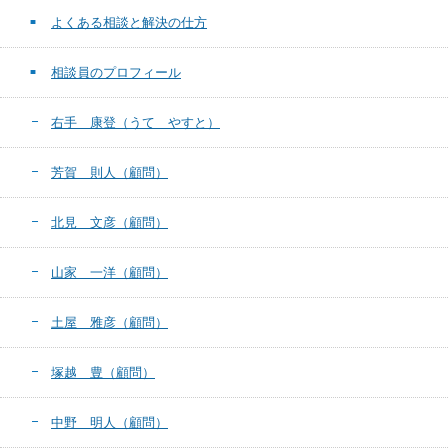
よくある相談と解決の仕方
相談員のプロフィール
右手 康登（うて やすと）
芳賀 則人（顧問）
北見 文彦（顧問）
山家 一洋（顧問）
土屋 雅彦（顧問）
塚越 豊（顧問）
中野 明人（顧問）