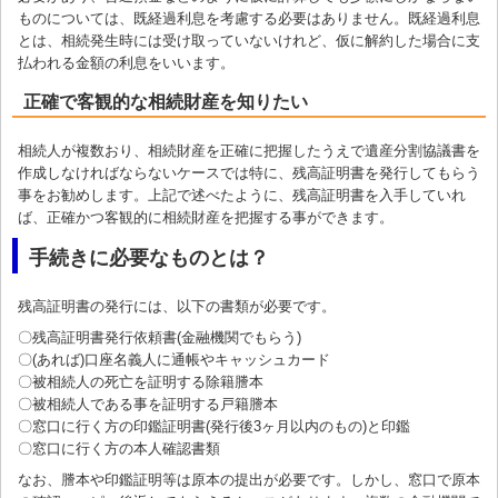
ものについては、既経過利息を考慮する必要はありません。既経過利息
とは、相続発生時には受け取っていないけれど、仮に解約した場合に支
払われる金額の利息をいいます。
正確で客観的な相続財産を知りたい
相続人が複数おり、相続財産を正確に把握したうえで遺産分割協議書を
作成しなければならないケースでは特に、残高証明書を発行してもらう
事をお勧めします。上記で述べたように、残高証明書を入手していれ
ば、正確かつ客観的に相続財産を把握する事ができます。
手続きに必要なものとは？
残高証明書の発行には、以下の書類が必要です。
〇残高証明書発行依頼書(金融機関でもらう)
〇(あれば)口座名義人に通帳やキャッシュカード
〇被相続人の死亡を証明する除籍謄本
〇被相続人である事を証明する戸籍謄本
〇窓口に行く方の印鑑証明書(発行後3ヶ月以内のもの)と印鑑
〇窓口に行く方の本人確認書類
なお、謄本や印鑑証明等は原本の提出が必要です。しかし、窓口で原本