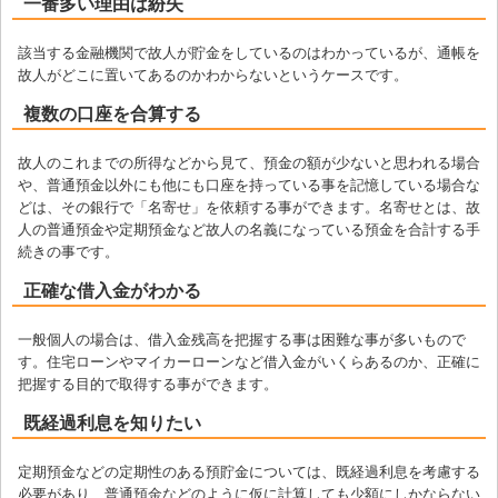
一番多い理由は紛失
該当する金融機関で故人が貯金をしているのはわかっているが、通帳を
故人がどこに置いてあるのかわからないというケースです。
複数の口座を合算する
故人のこれまでの所得などから見て、預金の額が少ないと思われる場合
や、普通預金以外にも他にも口座を持っている事を記憶している場合な
どは、その銀行で「名寄せ」を依頼する事ができます。名寄せとは、故
人の普通預金や定期預金など故人の名義になっている預金を合計する手
続きの事です。
正確な借入金がわかる
一般個人の場合は、借入金残高を把握する事は困難な事が多いもので
す。住宅ローンやマイカーローンなど借入金がいくらあるのか、正確に
把握する目的で取得する事ができます。
既経過利息を知りたい
定期預金などの定期性のある預貯金については、既経過利息を考慮する
必要があり、普通預金などのように仮に計算しても少額にしかならない