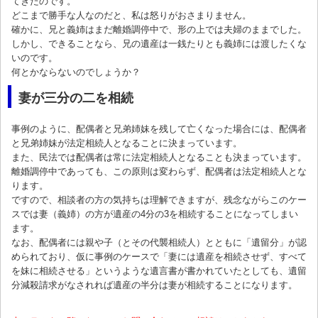
てきたのです。
どこまで勝手な人なのだと、私は怒りがおさまりません。
確かに、兄と義姉はまだ離婚調停中で、形の上では夫婦のままでした。
しかし、できることなら、兄の遺産は一銭たりとも義姉には渡したくな
いのです。
何とかならないのでしょうか？
妻が三分の二を相続
事例のように、配偶者と兄弟姉妹を残して亡くなった場合には、配偶者
と兄弟姉妹が法定相続人となることに決まっています。
また、民法では配偶者は常に法定相続人となることも決まっています。
離婚調停中であっても、この原則は変わらず、配偶者は法定相続人とな
ります。
ですので、相談者の方の気持ちは理解できますが、残念ながらこのケー
スでは妻（義姉）の方が遺産の4分の3を相続することになってしまい
ます。
なお、配偶者には親や子（とその代襲相続人）とともに「遺留分」が認
められており、仮に事例のケースで「妻には遺産を相続させず、すべて
を妹に相続させる」というような遺言書が書かれていたとしても、遺留
分減殺請求がなされれば遺産の半分は妻が相続することになります。