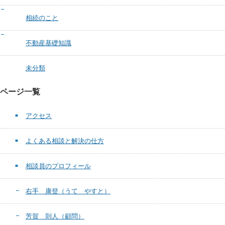
相続のこと
不動産基礎知識
未分類
ページ一覧
アクセス
よくある相談と解決の仕方
相談員のプロフィール
右手 康登（うて やすと）
芳賀 則人（顧問）