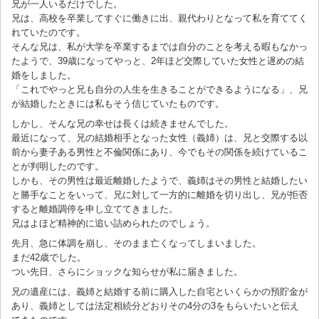
兄が一人いるだけでした。
兄は、高校を卒業してすぐに働きに出、親代わりとなって私を育ててく
れていたのです。
そんな兄は、私が大学を卒業するまでは自分のことを考える暇もなかっ
たようで、39歳になってやっと、2年ほど交際していた女性と遅めの結
婚をしました。
「これでやっと兄も自分の人生を生きることができるようになる」、兄
が結婚したときには私もそう信じていたものです。
しかし、そんな兄の幸せは長くは続きませんでした。
最近になって、兄の結婚相手となった女性（義姉）は、兄と交際する以
前から妻子ある男性と不倫関係にあり、今でもその関係を続けているこ
とが判明したのです。
しかも、その男性は最近離婚したようで、義姉はその男性と結婚したい
と勝手なことをいって、兄に対して一方的に離婚を切り出し、兄が拒否
すると離婚調停を申し立ててきました。
兄はよほど精神的に追い詰められたのでしょう。
先月、急に体調を崩し、そのまま亡くなってしまいました。
まだ42歳でした。
つい先日、さらにショックな知らせが私に届きました。
兄の遺産には、義姉と結婚する前に購入した自宅といくらかの預貯金が
あり、義姉としては法定相続分どおりその4分の3をもらいたいと伝え