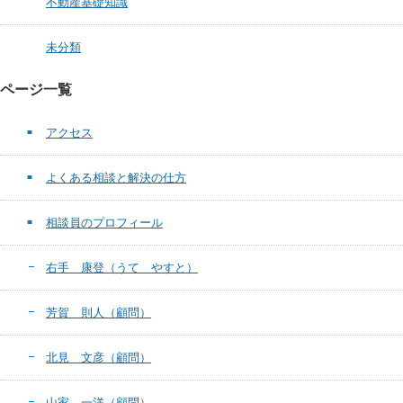
不動産基礎知識
未分類
ページ一覧
アクセス
よくある相談と解決の仕方
相談員のプロフィール
右手 康登（うて やすと）
芳賀 則人（顧問）
北見 文彦（顧問）
山家 一洋（顧問）