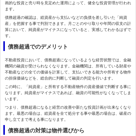
画的な投資と売り時を見定めた運用によって、健全な投資管理が行われ
ます。
債務超過の確認は、総資産から支払いなどの負債を差し引いた「純資
産」を把握する事で判別できます。月ごとのやり取りや年間の収支の計
算において、純資産がマイナスになっていると、実感してわかるはずで
す。
債務超過でのデメリット
不動産投資において、債務超過になっているような経営状態では、金融
機関の融資が受けられなくなります。金融機関は、所有している財産や
不動産などの全ての価値を計算して、支払いできる能力や所有する物件
の担保価値などを、総合的に判断して融資の判定を行います。
この時に、「純資産」と所有する不動産物件の資産価値で判断する事に
なります。純資産がマイナスであれば、融資の可能性がなくなってしま
います。
つまり、債務超過になると経営の改善や新たな投資計画が出来なくなり
ます。最悪の場合は、総資産を全て処分する事や最悪の場合は、破産の
申し立てまで考える事になります。
債務超過の対策は物件選びから