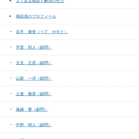
よくある相談と解決の仕方
相談員のプロフィール
右手 康登（うて やすと）
芳賀 則人（顧問）
北見 文彦（顧問）
山家 一洋（顧問）
土屋 雅彦（顧問）
塚越 豊（顧問）
中野 明人（顧問）