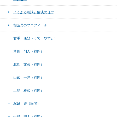
よくある相談と解決の仕方
相談員のプロフィール
右手 康登（うて やすと）
芳賀 則人（顧問）
北見 文彦（顧問）
山家 一洋（顧問）
土屋 雅彦（顧問）
塚越 豊（顧問）
中野 明人（顧問）