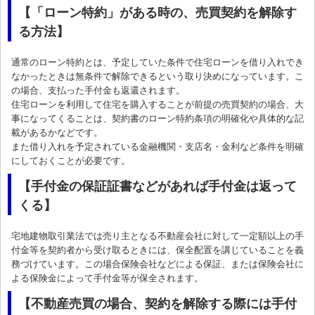
【「ローン特約」がある時の、売買契約を解除す
る方法】
通常のローン特約とは、予定していた条件で住宅ローンを借り入れでき
なかったときは無条件で解除できるという取り決めになっています。こ
の場合、支払った手付金も返還されます。
住宅ローンを利用して住宅を購入することが前提の売買契約の場合、大
事になってくることは、契約書のローン特約条項の明確化や具体的な記
載があるかなどです。
また借り入れを予定されている金融機関・支店名・金利など条件を明確
にしておくことが必要です。
【手付金の保証証書などがあれば手付金は返って
くる】
宅地建物取引業法では売り主となる不動産会社に対して一定額以上の手
付金等を契約者から受け取るときには、保全配置を講じていることを義
務づけています。この場合保険会社などによる保証、または保険会社に
よる保険金によって手付金等が保全されます。
【不動産売買の場合、契約を解除する際には手付