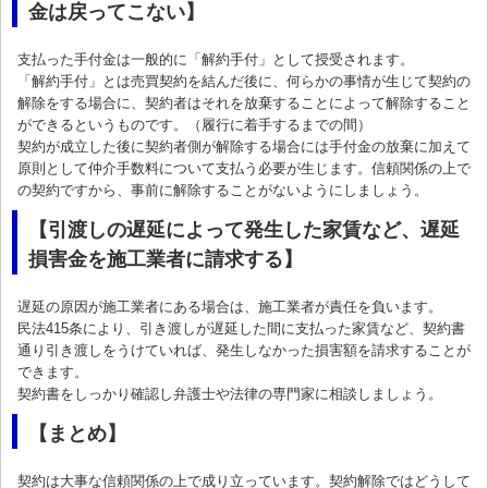
金は戻ってこない】
支払った手付金は一般的に「解約手付」として授受されます。
「解約手付」とは売買契約を結んだ後に、何らかの事情が生じて契約の
解除をする場合に、契約者はそれを放棄することによって解除すること
ができるというものです。（履行に着手するまでの間）
契約が成立した後に契約者側が解除する場合には手付金の放棄に加えて
原則として仲介手数料について支払う必要が生じます。信頼関係の上で
の契約ですから、事前に解除することがないようにしましょう。
【引渡しの遅延によって発生した家賃など、遅延
損害金を施工業者に請求する】
遅延の原因が施工業者にある場合は、施工業者が責任を負います。
民法415条により、引き渡しが遅延した間に支払った家賃など、契約書
通り引き渡しをうけていれば、発生しなかった損害額を請求することが
できます。
契約書をしっかり確認し弁護士や法律の専門家に相談しましょう。
【まとめ】
契約は大事な信頼関係の上で成り立っています。契約解除ではどうして