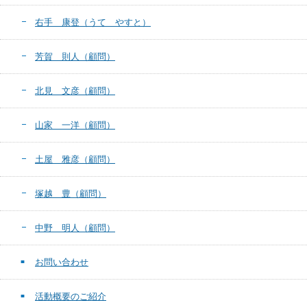
右手 康登（うて やすと）
芳賀 則人（顧問）
北見 文彦（顧問）
山家 一洋（顧問）
土屋 雅彦（顧問）
塚越 豊（顧問）
中野 明人（顧問）
お問い合わせ
活動概要のご紹介