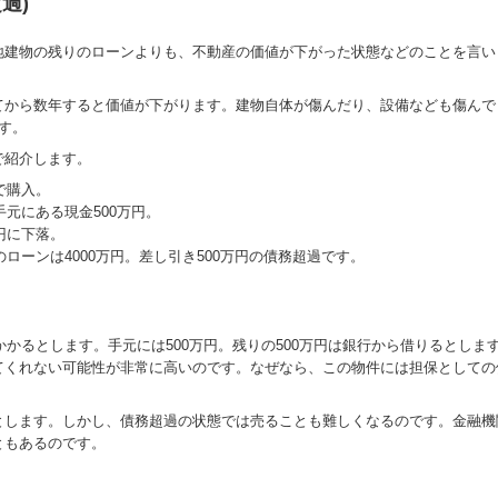
過)
地建物の残りのローンよりも、不動産の価値が下がった状態などのことを言い
てから数年すると価値が下がります。建物自体が傷んだり、設備なども傷んで
す。
で紹介します。
で購入。
手元にある現金500万円。
円に下落。
のローンは4000万円。差し引き500万円の債務超過です。
円かかるとします。手元には500万円。残りの500万円は銀行から借りるとし
てくれない可能性が非常に高いのです。なぜなら、この物件には担保としての
とします。しかし、債務超過の状態では売ることも難しくなるのです。金融機
ともあるのです。