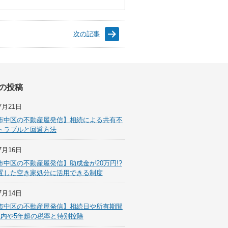
次の記事
の投稿
7月21日
市中区の不動産屋発信】相続による共有不
トラブルと回避方法
7月16日
市中区の不動産屋発信】助成金が20万円!?
置した空き家処分に活用できる制度
7月14日
市中区の不動産屋発信】相続日や所有期間
以内や5年超の税率と特別控除