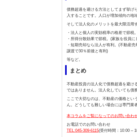
債務超過を避ける方法としてまず挙げ
入することです。人口が増加傾向の地
そして法人化のメリットを最大限活用
・法人と個人の実効税率の格差で節税
・所得分散効果で節税。(家族を役員に
・短期売却なら法人が有利。(不動産売
譲渡で30％前後と有利)
等など。
まとめ
不動産投資の法人化で債務超過を避け
ではありません。法人化していても債
ここで大切なのは、不動産の価格とい
ん。どうしても難しい場合には専門業
本コラムをご覧になってのお問い合わ
お電話でのお問い合わせ
TEL:045-309-6115
(受付時間：10:00 – 