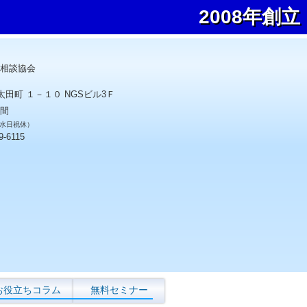
2008年創立
相談協会
太田町 １－１０ NGSビル3Ｆ
間
0 水日祝休）
9-6115
お役立ちコラム
無料セミナー