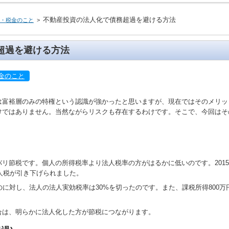
介
ィール
解決の仕方
不動産投資の法人化で債務超過を避ける方法
・税金のこと
>
超過を避ける方法
金のこと
は富裕層のみの特権という認識が強かったと思いますが、現在ではそのメリッ
ではありません。当然ながらリスクも存在するわけです。そこで、今回はその
リ節税です。個人の所得税率より法人税率の方がはるかに低いのです。201
法人税が引き下げられました。
のに対し、法人の法人実効税率は30%を切ったのです。また、課税所得800万
。
合は、明らかに法人化した方が節税につながります。