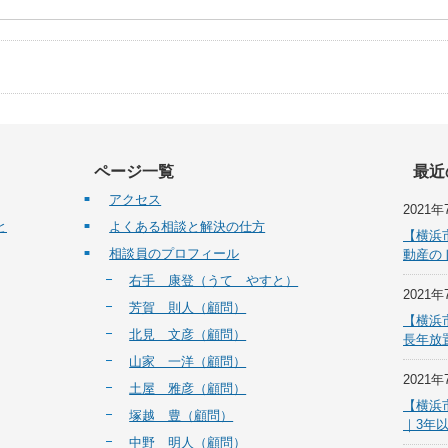
ページ一覧
最近
アクセス
2021年
と
よくある相談と解決の仕方
【横浜
相談員のプロフィール
動産の
右手 康登（うて やすと）
2021年
芳賀 則人（顧問）
【横浜
北見 文彦（顧問）
長年放
山家 一洋（顧問）
2021年
土屋 雅彦（顧問）
【横浜
塚越 豊（顧問）
｜3年
中野 明人（顧問）