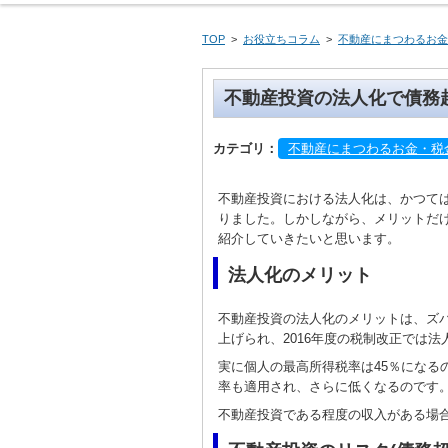
活動概要のご紹
相談員のプロフ
よくある相談と
アクセス
TOP
>
お役立ちコラム
>
不動産にまつわるお金
不動産投資の法人化で債務
カテゴリ：
不動産にまつわるお金・税
不動産投資における法人化は、かつて
りました。しかしながら、メリットだけ
紹介していきたいと思います。
法人化のメリット
不動産投資の法人化のメリットは、ズバ
上げられ、2016年度の税制改正では
実に個人の最高所得税率は45％になる
率も適用され、さらに低くなるのです
不動産投資である程度の収入がある場