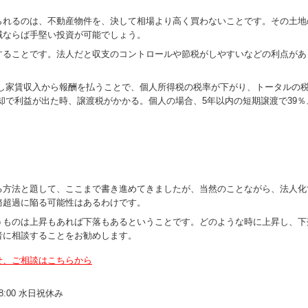
られるのは、不動産物件を、決して相場より高く買わないことです。その土地
域ならば手堅い投資が可能でしょう。
することです。法人だと収支のコントロールや節税がしやすいなどの利点があ
。
し家賃収入から報酬を払うことで、個人所得税の税率が下がり、トータルの税
却で利益が出た時、譲渡税がかかる。個人の場合、5年以内の短期譲渡で39％
る方法と題して、ここまで書き進めてきましたが、当然のことながら、法人化
務超過に陥る可能性はあるわけです。
うものは上昇もあれば下落もあるということです。どのような時に上昇し、下
者に相談することをお勧めします。
せ、ご相談はこちらから
18:00 水日祝休み