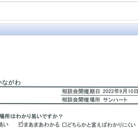
介
ィール
解決の仕方