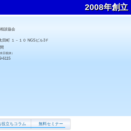
2008年創立
相談協会
太田町 １－１０ NGSビル3Ｆ
間
0 水日祝休）
9-6115
お役立ちコラム
無料セミナー