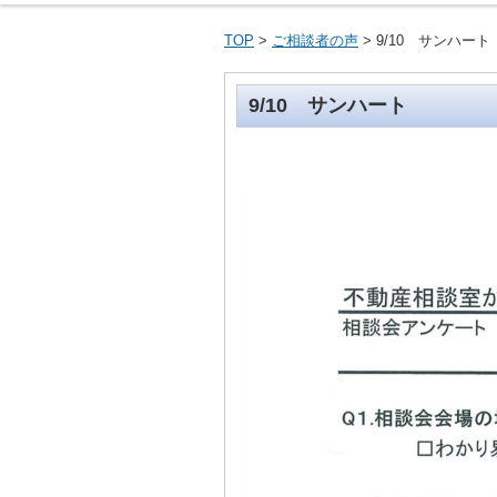
活動概要のご紹
相談員のプロフ
よくある相談と
アクセス
TOP
>
ご相談者の声
> 9/10 サンハート
9/10 サンハート