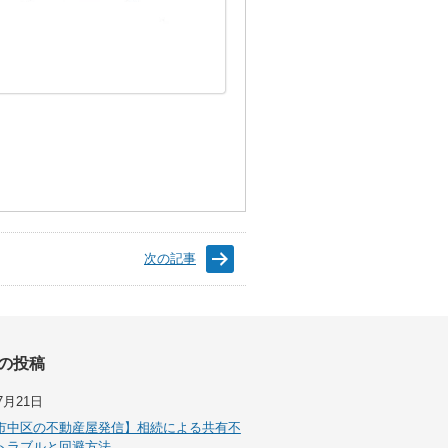
次の記事
の投稿
7月21日
市中区の不動産屋発信】相続による共有不
トラブルと回避方法