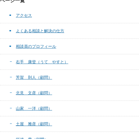
ページ一覧
アクセス
よくある相談と解決の仕方
相談員のプロフィール
右手 康登（うて やすと）
芳賀 則人（顧問）
北見 文彦（顧問）
山家 一洋（顧問）
土屋 雅彦（顧問）