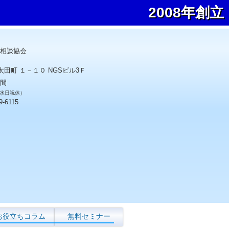
2008年創立
相談協会
太田町 １－１０ NGSビル3Ｆ
間
0 水日祝休）
9-6115
お役立ちコラム
無料セミナー