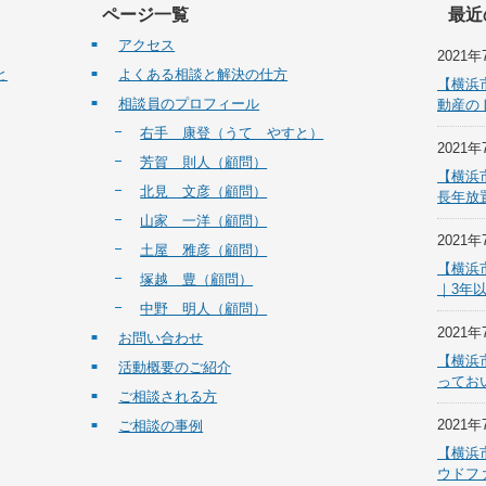
ページ一覧
最近
アクセス
2021年
と
よくある相談と解決の仕方
【横浜
相談員のプロフィール
動産の
右手 康登（うて やすと）
2021年
芳賀 則人（顧問）
【横浜
北見 文彦（顧問）
長年放
山家 一洋（顧問）
2021年
土屋 雅彦（顧問）
【横浜
塚越 豊（顧問）
｜3年
中野 明人（顧問）
2021年
お問い合わせ
【横浜
活動概要のご紹介
ってお
ご相談される方
2021年
ご相談の事例
【横浜
ウドフ