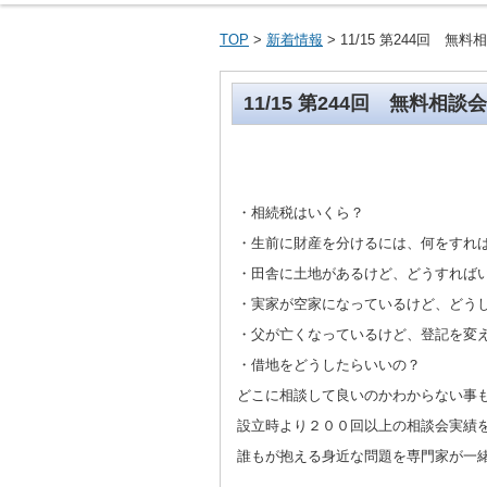
活動概要のご紹
相談員のプロフ
よくある相談と
アクセス
TOP
>
新着情報
> 11/15 第244回
11/15 第244回 無料
・相続税はいくら？
・生前に財産を分けるには、何をすれ
・田舎に土地があるけど、どうすれば
・実家が空家になっているけど、どう
・父が亡くなっているけど、登記を変
・借地をどうしたらいいの？
どこに相談して良いのかわからない事
設立時より２００回以上の相談会実績
誰もが抱える身近な問題を専門家が一