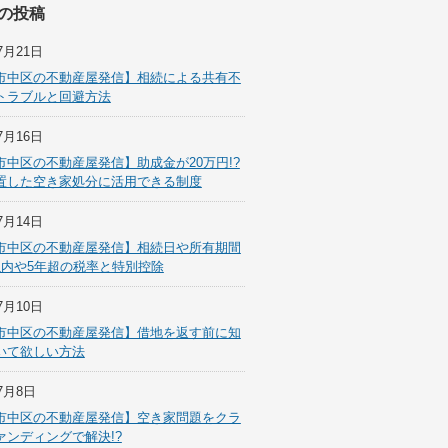
の投稿
7月21日
市中区の不動産屋発信】相続による共有不
トラブルと回避方法
7月16日
市中区の不動産屋発信】助成金が20万円!?
置した空き家処分に活用できる制度
7月14日
市中区の不動産屋発信】相続日や所有期間
以内や5年超の税率と特別控除
7月10日
市中区の不動産屋発信】借地を返す前に知
いて欲しい方法
7月8日
市中区の不動産屋発信】空き家問題をクラ
ァンディングで解決!?