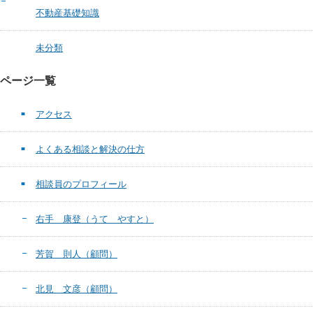
不動産基礎知識
未分類
ページ一覧
アクセス
よくある相談と解決の仕方
相談員のプロフィール
右手 康登（うて やすと）
芳賀 則人（顧問）
北見 文彦（顧問）