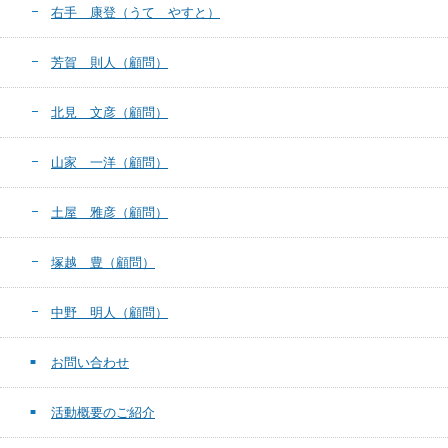
右手 康登（うて やすと）
芳賀 則人（顧問）
北見 文彦（顧問）
山家 一洋（顧問）
土屋 雅彦（顧問）
塚越 豊（顧問）
中野 明人（顧問）
お問い合わせ
活動概要のご紹介