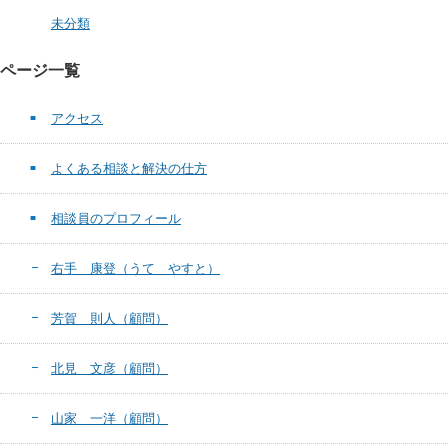
未分類
ページ一覧
アクセス
よくある相談と解決の仕方
相談員のプロフィール
右手 康登（うて やすと）
芳賀 則人（顧問）
北見 文彦（顧問）
山家 一洋（顧問）