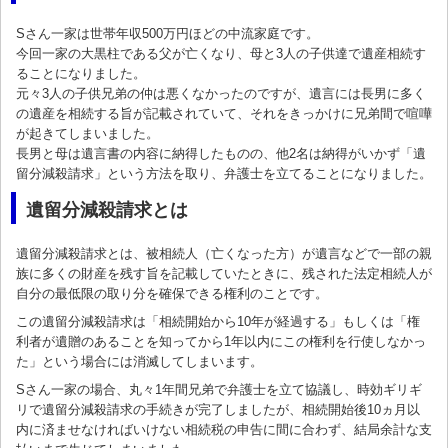
Sさん一家は世帯年収500万円ほどの中流家庭です。
今回一家の大黒柱である父が亡くなり、母と3人の子供達で遺産相続す
ることになりました。
元々3人の子供兄弟の仲は悪くなかったのですが、遺言には長男に多く
の遺産を相続する旨が記載されていて、それをきっかけに兄弟間で喧嘩
が起きてしまいました。
長男と母は遺言書の内容に納得したものの、他2名は納得がいかず「遺
留分減殺請求」という方法を取り、弁護士を立てることになりました。
遺留分減殺請求とは
遺留分減殺請求とは、被相続人（亡くなった方）が遺言などで一部の親
族に多くの財産を残す旨を記載していたときに、残された法定相続人が
自分の最低限の取り分を確保できる権利のことです。
この遺留分減殺請求は「相続開始から10年が経過する」もしくは「権
利者が遺贈のあることを知ってから1年以内にこの権利を行使しなかっ
た」という場合には消滅してしまいます。
Sさん一家の場合、丸々1年間兄弟で弁護士を立て協議し、時効ギリギ
リで遺留分減殺請求の手続きが完了しましたが、相続開始後10ヵ月以
内に済ませなければいけない相続税の申告に間に合わず、結局余計な支