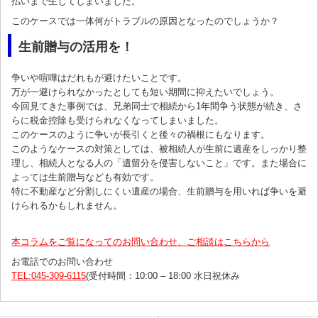
払いまで生じてしまいました。
このケースでは一体何がトラブルの原因となったのでしょうか？
生前贈与の活用を！
争いや喧嘩はだれもが避けたいことです。
万が一避けられなかったとしても短い期間に抑えたいでしょう。
今回見てきた事例では、兄弟同士で相続から1年間争う状態が続き、さ
らに税金控除も受けられなくなってしまいました。
このケースのように争いが長引くと後々の禍根にもなります。
このようなケースの対策としては、被相続人が生前に遺産をしっかり整
理し、相続人となる人の「遺留分を侵害しないこと」です。また場合に
よっては生前贈与なども有効です。
特に不動産など分割しにくい遺産の場合、生前贈与を用いれば争いを避
けられるかもしれません。
本コラムをご覧になってのお問い合わせ、ご相談はこちらから
お電話でのお問い合わせ
TEL:045-309-6115
(受付時間：10:00 – 18:00 水日祝休み