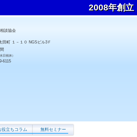
2008年創立
相談協会
太田町 １－１０ NGSビル3Ｆ
間
0 水日祝休）
9-6115
お役立ちコラム
無料セミナー