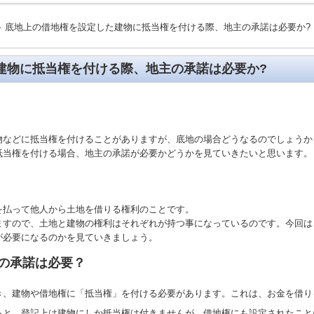
介
ィール
解決の仕方
底地上の借地権を設定した建物に抵当権を付ける際、地主の承諾は必要か?
>
建物に抵当権を付ける際、地主の承諾は必要か?
物などに抵当権を付けることがありますが、底地の場合どうなるのでしょうか
抵当権を付ける場合、地主の承諾が必要かどうかを見ていきたいと思います。
を払って他人から土地を借りる権利のことです。
ますので、土地と建物の権利はそれぞれが持つ事になっているのです。今回は
が必要になるのかを見ていきましょう。
の承諾は必要？
き、建物や借地権に「抵当権」を付ける必要があります。これは、お金を借り
ると、登記上は建物にしか抵当権は付きませんが、借地権にも設定されたこと