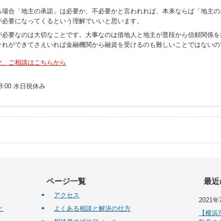
る場合「地主の承諾」は必要か、不必要かと言われれば、本来ならば「地主の
が必要になってくるという理解でいいと思います。
が必要なのは大切なことです。大事なのは借地人と地主が普段から信頼関係を
それができてさえいれば金融機関から融資を受けるのも難しいことではないの
せ、ご相談はこちらから
18:00 水日祝休み
ページ一覧
最近
アクセス
2021年
と
よくある相談と解決の仕方
【横浜