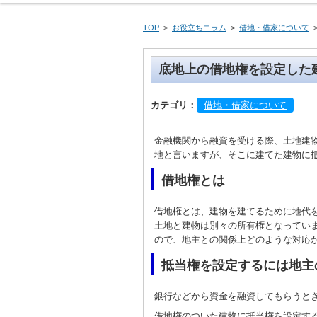
活動概要のご紹
相談員のプロフ
よくある相談と
アクセス
TOP
>
お役立ちコラム
>
借地・借家について
底地上の借地権を設定した
カテゴリ：
借地・借家について
金融機関から融資を受ける際、土地建
地と言いますが、そこに建てた建物に
借地権とは
借地権とは、建物を建てるために地代
土地と建物は別々の所有権となってい
ので、地主との関係上どのような対応
抵当権を設定するには地主
銀行などから資金を融資してもらうと
借地権のついた建物に抵当権を設定す