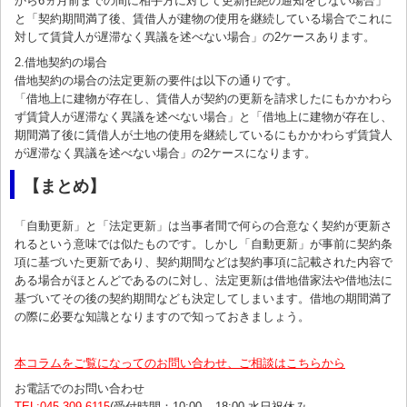
から6ヵ月前までの間に相手方に対して更新拒絶の通知をしない場合」
と「契約期間満了後、賃借人が建物の使用を継続している場合でこれに
対して賃貸人が遅滞なく異議を述べない場合」の2ケースあります。
2.借地契約の場合
借地契約の場合の法定更新の要件は以下の通りです。
「借地上に建物が存在し、賃借人が契約の更新を請求したにもかかわら
ず賃貸人が遅滞なく異議を述べない場合」と「借地上に建物が存在し、
期間満了後に賃借人が土地の使用を継続しているにもかかわらず賃貸人
が遅滞なく異議を述べない場合」の2ケースになります。
【まとめ】
「自動更新」と「法定更新」は当事者間で何らの合意なく契約が更新さ
れるという意味では似たものです。しかし「自動更新」が事前に契約条
項に基づいた更新であり、契約期間などは契約事項に記載された内容で
ある場合がほとんどであるのに対し、法定更新は借地借家法や借地法に
基づいてその後の契約期間なども決定してしまいます。借地の期間満了
の際に必要な知識となりますので知っておきましょう。
本コラムをご覧になってのお問い合わせ、ご相談はこちらから
お電話でのお問い合わせ
TEL:045-309-6115
(受付時間：10:00 – 18:00 水日祝休み