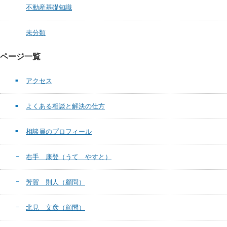
不動産基礎知識
未分類
ページ一覧
アクセス
よくある相談と解決の仕方
相談員のプロフィール
右手 康登（うて やすと）
芳賀 則人（顧問）
北見 文彦（顧問）