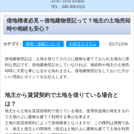
（10:00～18:00 水日祝休）
TEL：045-309-6115
借地権者必見～借地建物登記って？地主の土地売却
時や相続も安心？
カテゴリ：
借地・借家について
,
お役立ちコラム
2017/12/04
借地建物登記は、土地を借りてその上に建物を建てておられる場合に便
利な登記です。借地建物登記をしていなければ、相続時や地主の土地売
却時に大変な事になるかも知れません。借地建物登記をしておいた方が
いい理由とポイントをお伝えします。
地主から賃貸契約で土地を借りている場合と
は？
地主から土地を賃貸借契約で借りている場合、使用収益権が発生するの
で土地の上に建物を建てて利用する事が出来ます。
土地の賃貸借契約によって借地権者となりますが、この権利は債権であ
り、地主と借主との関係性（借主は土地の上に建物を建てて土地を利用