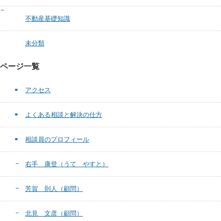
不動産基礎知識
未分類
ページ一覧
アクセス
よくある相談と解決の仕方
相談員のプロフィール
右手 康登（うて やすと）
芳賀 則人（顧問）
北見 文彦（顧問）