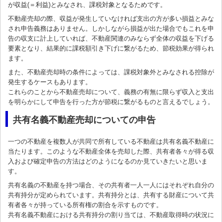
が収益(＝利益)とみなされ、課税対象となるためです。
不動産売却の際、収益が発生していなければ支出の方が多い損益とみな
され申告義務はありません。しかしながら損益が出た場合でもこれを申
告の収支に計上していれば、不動産関連のみならず全体の収益を下げる
要素となり、結果的に課税額引き下げに繋がるため、節税効果が得られ
ます。
また、不動産売却時の条件によっては、課税対象外とみなされる控除が
発生するケースもあります。
これらのことから不動産売却について、義務の有無に限らず収入と支出
を明らかにして申告を行った方が節税に繋がるものと言えるでしょう。
共有名義不動産売却についての申告
一つの不動産を複数人が共同で所有している不動産は共有名義不動産に
当たります。このような不動産全体を売却した際、共有者各々が得る収
入および確定申告の方法はどのようになるのか見ていきたいと思いま
す。
共有名義の不動産を持つ場合、その共有者一人一人にはそれぞれ自分の
共有持分が定められています。共有持分とは、共有する財産について共
有者各々が持っている所有権の割合を示すものです。
共有名義不動産における共有持分の割り当ては、不動産取得時の状況に