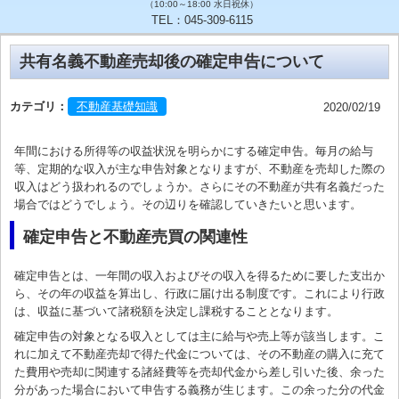
（10:00～18:00 水日祝休）
TEL：045-309-6115
共有名義不動産売却後の確定申告について
カテゴリ：
不動産基礎知識
2020/02/19
年間における所得等の収益状況を明らかにする確定申告。毎月の給与
等、定期的な収入が主な申告対象となりますが、不動産を売却した際の
収入はどう扱われるのでしょうか。さらにその不動産が共有名義だった
場合ではどうでしょう。その辺りを確認していきたいと思います。
確定申告と不動産売買の関連性
確定申告とは、一年間の収入およびその収入を得るために要した支出か
ら、その年の収益を算出し、行政に届け出る制度です。これにより行政
は、収益に基づいて諸税額を決定し課税することとなります。
確定申告の対象となる収入としては主に給与や売上等が該当します。こ
れに加えて不動産売却で得た代金については、その不動産の購入に充て
た費用や売却に関連する諸経費等を売却代金から差し引いた後、余った
分があった場合において申告する義務が生じます。この余った分の代金