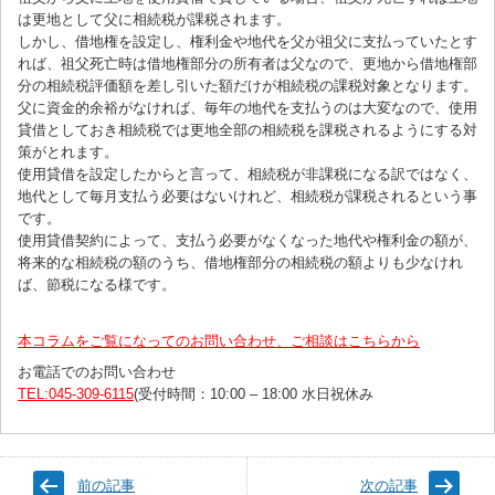
は更地として父に相続税が課税されます。
しかし、借地権を設定し、権利金や地代を父が祖父に支払っていたとす
れば、祖父死亡時は借地権部分の所有者は父なので、更地から借地権部
分の相続税評価額を差し引いた額だけが相続税の課税対象となります。
父に資金的余裕がなければ、毎年の地代を支払うのは大変なので、使用
貸借としておき相続税では更地全部の相続税を課税されるようにする対
策がとれます。
使用貸借を設定したからと言って、相続税が非課税になる訳ではなく、
地代として毎月支払う必要はないけれど、相続税が課税されるという事
です。
使用貸借契約によって、支払う必要がなくなった地代や権利金の額が、
将来的な相続税の額のうち、借地権部分の相続税の額よりも少なけれ
ば、節税になる様です。
本コラムをご覧になってのお問い合わせ、ご相談はこちらから
お電話でのお問い合わせ
TEL:045-309-6115
(受付時間：10:00 – 18:00 水日祝休み
前の記事
次の記事