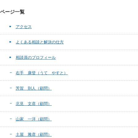
ページ一覧
アクセス
よくある相談と解決の仕方
相談員のプロフィール
右手 康登（うて やすと）
芳賀 則人（顧問）
北見 文彦（顧問）
山家 一洋（顧問）
土屋 雅彦（顧問）