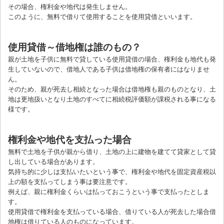
その場合、権利金や地代は発生しません。
このように、無料で借りて使用することを使用貸借といいます。
使用貸借～借地権は誰のもの？
親が土地を子供に無料で貸している使用貸借の場合、権利金も地代も発
生していないので、借地人である子供は借地権の保有者にはなりませ
ん。
そのため、親が死去し相続となった場合は借地権も親のものとなり、土
地は更地扱いとなり土地のすべてに相続税評価額が課税される事になる
様です。
権利金や地代を支払った場合
無料で土地を子供が親から借り、土地の上に建物を建てて貸家として貸
し出している場合があります。
気持ち的に少しは支払いたいという事で、権利金や地代を固定資産税以
上の額を支払ってしまう事は要注意です。
例えば、親に権利金くらいは払っておこうという事で支払ったとしま
す。
使用貸借で権利金を支払っている場合、借りている人が死去した場合借
地権は借りている人のものになっています。